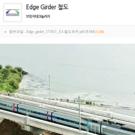
Edge Girder 철도
브릿지테크놀러지
첨부파일 -
Edge_girder_171011_A3-철도위주.pdf (8.6M)
[136]