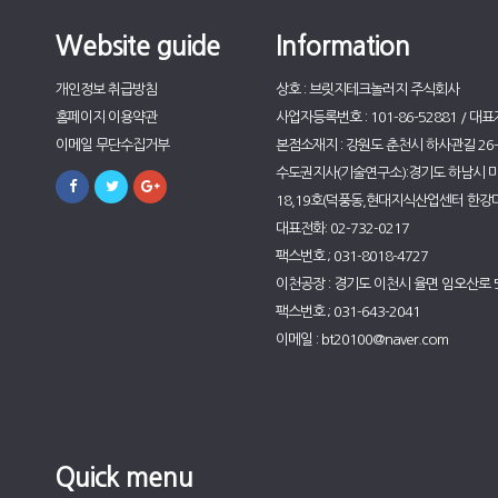
Website guide
Information
개인정보 취급방침
상호 : 브릿지테크놀러지 주식회사
홈페이지 이용약관
사업자등록번호 : 101-86-52881 / 대표
이메일 무단수집거부
본점소재지 : 강원도 춘천시 하사관길 26-5
수도권지사(기술연구소):경기도 하남시 미사
18,19호(덕풍동,현대지식산업센터 한강미
대표전화: 02-732-0217
팩스번호 ; 031-8018-4727
이천공장 : 경기도 이천시 율면 임오산로 
팩스번호 ; 031-643-2041
이메일 : bt20100@naver.com
Quick menu