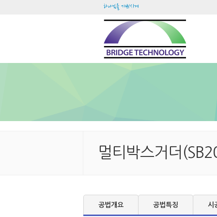
하나님을 기쁘시게
멀티박스거더(SB20
공법개요
공법특징
시