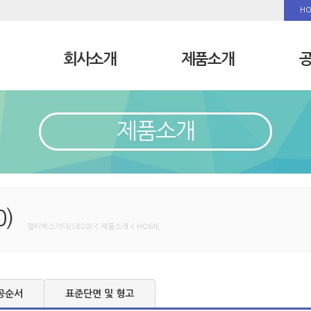
H
회사소개
제품소개
제품소개
)
멀티박스거더(SB20) < 제품소개 < HOME
공순서
표준단면 및 형고