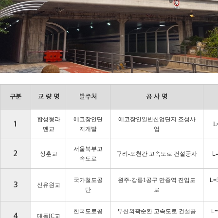
구분
교 량 명
발주처
공 사 명
합성형라
에코장안단
에코장안일반산업단지 조성사
1
L
멘교
지개발
업
서울북부고
2
상훈교
구리
-
포천간 고속도로 건설공사
L
속도로
국가철도공
원주
-
강릉
1
공구 만종역 진입도
L=
3
신유원교
단
로
한국도로공
부산외곽순환 고속도로 건설공
L=
4
대동
IC
교