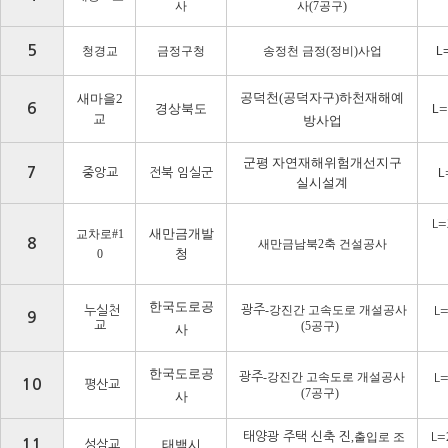
사
사
(7
공구
)
5
청경교
금정구청
송정천 금정
(
정비
)
사업
L
공덕천(공덕자구)하천재해예
새마을2
6
경상북도
L
=
교
방사업
군평 자연재해위험개선지구
7
중앙교
전북 임실군
L
실시설계
L=
새만금개발
교차로
#1
8
새만금남북
2
축 건설공사
청
0
한국도로공
광주
-
강진간 고속도로 개설공사
누실천
L
9
교
(5공구)
사
한국도로공
광주
-
강진간 고속도로 개설공사
L
10
평산교
(7공구)
사
태양광 주택 신축 진
,
출입로 조
L=
11
태백시
성삼교