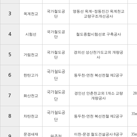
국가철도공
영동선 옥계
~
정동진간 옥계천교
3
옥계천교
단
교량구조개선공사
국가철도공
4
시험선
철도종합시험선로 구축공사
단
국가철도공
경의선 성산천가도교외 개량공
5
거림천교
단
사
국가철도공
6
한탄고가
동두천
-
연천 복선전철 제
2
공구
단
국가철도공
경인선 안춘천교외
1
개소 교량
2
7
화산천교
개량공사
단
국가철도공
35
8
차탄천교
동두천
-
연천 복선전철 제
2
공구
단
문경새재
이천
-
문경 철도건설공사
8
공구
35
9
원주청