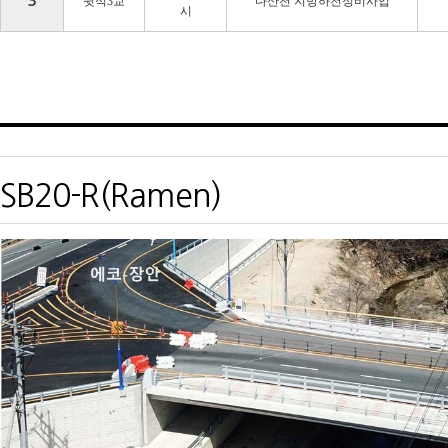
3
윗석3교
다산천 지방하천정비사업
시
SB20-R(Ramen)