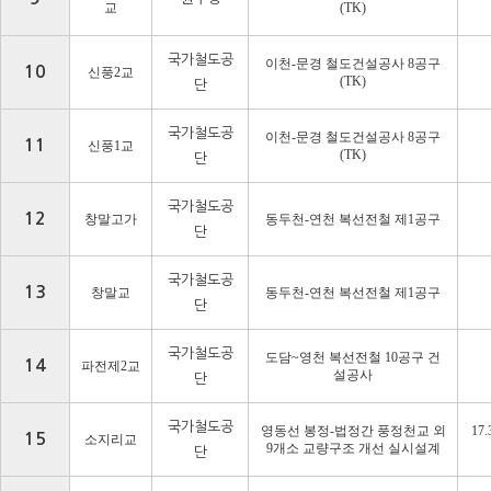
교
(TK)
국가철도공
이천
-
문경 철도건설공사
8
공구
10
신풍
2
교
(TK)
단
국가철도공
이천
-
문경 철도건설공사
8
공구
11
신풍
1
교
(TK)
단
국가철도공
12
창말고가
동두천
-
연천 복선전철 제
1
공구
단
국가철도공
13
창말교
동두천
-
연천 복선전철 제
1
공구
단
국가철도공
도담
~
영천 복선전철
10
공구 건
14
파전제
2
교
설공사
단
국가철도공
영동선 봉정
-
법정간 풍정천교 외
17
15
소지리교
9
개소 교량구조 개선 실시설계
단