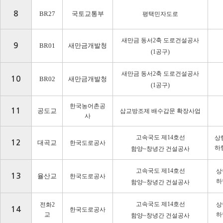
8
BR27
국토교통부
평택민자도로
새만금 동서
2
축 도로건설공사
9
BR01
새만금개발청
(1
공구
)
새만금 동서
2
축 도로건설공사
10
BR02
새만금개발청
(1
공구
)
한국농어촌공
11
공도교
삽교방조제 배수갑문 확장사업
사
고속국도 제
14
호선
상
12
대곡교
한국도로공사
하
함양
~
창녕간 건설공사
고속국도 제
14
호선
상
13
율산교
한국도로공사
하
함양
~
창녕간 건설공사
고속국도 제
14
호선
전화
2
상
14
한국도로공사
교
하
함양
~
창녕간 건설공사