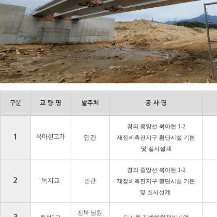
구분
교 량 명
발주처
공 사 명
경의 중앙선 북아현
1-2
1
북아현고가
민간
재정비촉진지구 횡단시설 기본
및 실시설계
경의 중앙선 북아현
1-2
2
녹지교
민간
재정비촉진지구 횡단시설 기본
및 실시설계
전북 남원