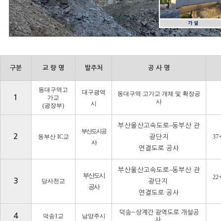
구분
교 량 명
발주처
공 사 명
동대구역고
대구광역
동대구역 고가교 개체 및 확장공
1
가교
사
시
(
광장부
)
~
부산울산고속도로
동부산 관
부산도시공
2
동부산
IC
교
37
광단지
사
연결도로 공사
~
부산울산고속도로
동부산 관
부산도시
22
3
당사천교
광단지
공사
연결도로 공사
덕송~상계간 광역도로 개설공
4
덕송
1
교
남양주시
사