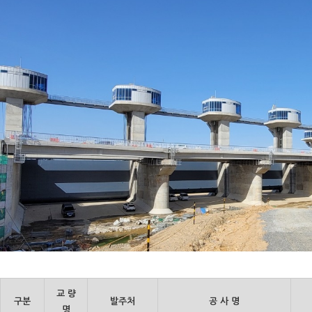
교 량
구분
발주처
공 사 명
명