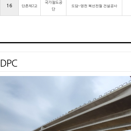
국가철도공
16
단촌제
2
교
도담
~
영천 복선전철 건설공사
단
DPC