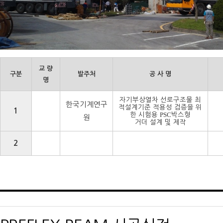
교 량
구분
발주처
공 사 명
명
자기부상열차 선로구조물 최
한국기계연구
적설계기준 적용성
검증을 위
1
PSC
한 시험용
박스형
원
거더 설계 및 제작
2