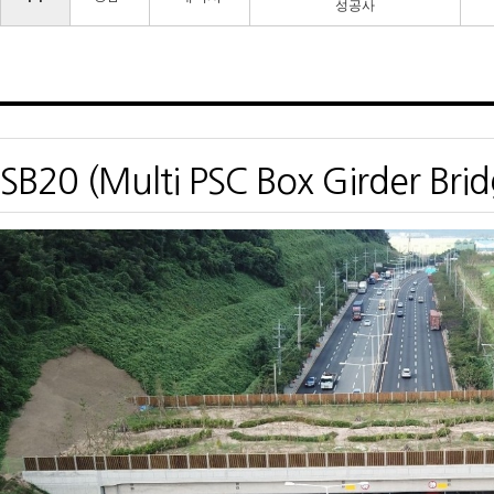
성공사
SB20 (Multi PSC Box Girder Brid