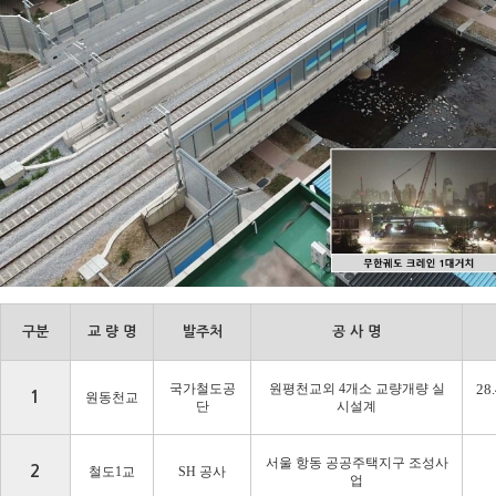
구분
교 량 명
발주처
공 사 명
국가철도공
원평천교외
4
개소 교량개량 실
28
1
원동천교
단
시설계
서울 항동 공공주택지구 조성사
2
철도
1
교
SH
공사
업