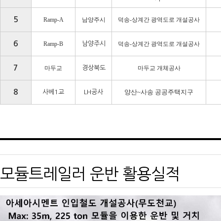
5
Ramp-A
남양주시
덕송
-
상계간 광역도로 개설공사
6
Ramp-B
남양주시
덕송
-
상계간 광역도로 개설공사
7
마두교
경상북도
마두교 개체공사
8
양산~사송 공공주택지구
사베1교
LH공사
모듈트레일러 운반 활용실적