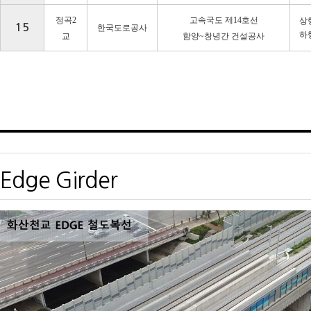
정곡
2
고속국도 제
14
호선
상
15
한국도로공사
하
교
함양
~
창녕간 건설공사
Edge Girder