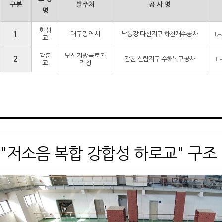
구분
발주처
공 사 명
명
화성
1
L=
대구광역시
낙동강 다산지구 하천개수공사
교
감문
부산지방국토관
2
L
감천 신림지구 수해복구공사
교
리청